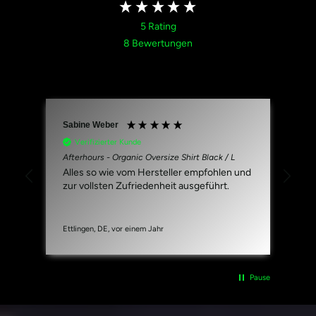
5
Rating
8
Bewertungen
Sabine Weber
An
Verifizierter Kunde
Afterhours - Organic Oversize Shirt Black / L
RAW
XL
Alles so wie vom Hersteller empfohlen und
Meg
zur vollsten Zufriedenheit ausgeführt.
Ettlingen, DE, vor einem Jahr
Karl
Pause