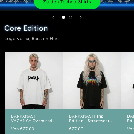
Zu den Techno Shirts
Core Edition
Logo vorne, Bass im Herz.
DARKXNASH
DARKXNASH Trip
DA
VACANCY Oversized
Edition - Streetwear
Ed
Shirt
Oversized T-Shirt
Ove
Normaler
Von €27,00
Normaler
€27,00
No
Vo
Preis
Preis
Pre